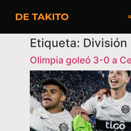
Etiqueta:
División
Olimpia goleó 3-0 a Ce